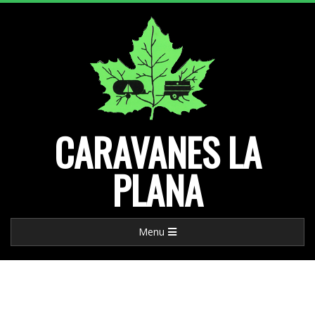
Skip
to
content
CARAVANES LA
PLANA
Primary
Menu
Navigation
Menu