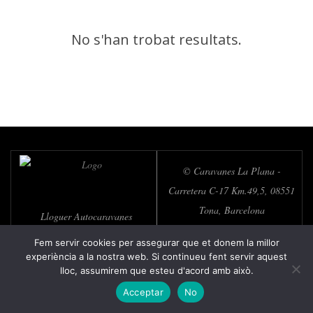
No s'han trobat resultats.
© Caravanes La Plana -
Carretera C-17 Km.49,5, 08551
Tona, Barcelona
Lloguer Autocaravanes
Fem servir cookies per assegurar que et donem la millor
experiència a la nostra web. Si continueu fent servir aquest
lloc, assumirem que esteu d'acord amb això.
Acceptar
No