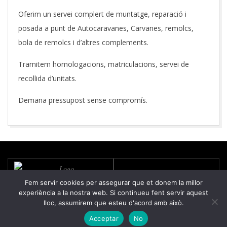
Oferim un servei complert de muntatge, reparació i
posada a punt de Autocaravanes, Carvanes, remolcs,
bola de remolcs i d’altres complements.
Tramitem homologacions, matriculacions, servei de
recollida d’unitats.
Demana pressupost sense compromís.
2018-
03-
31
© Caravanes La Plana -
Fem servir cookies per assegurar que et donem la millor
Carretera C-17 Km.49,5, 08551
experiència a la nostra web. Si continueu fent servir aquest
Tona, Barcelona
lloc, assumirem que esteu d'acord amb això.
Lloguer Autocaravanes
Acceptar
No