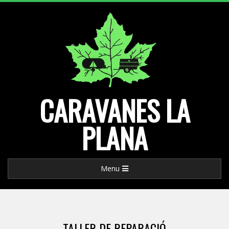
Skip
to
content
CARAVANES LA
PLANA
Primary
Menu
Navigation
Menu
TALLER DE REPARACIÓ