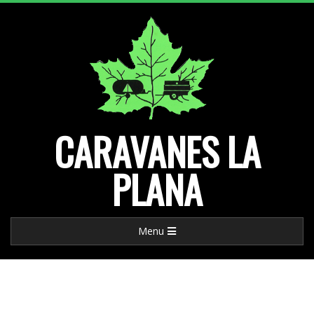
Skip
to
content
CARAVANES LA
PLANA
Primary
Menu
Navigation
Menu